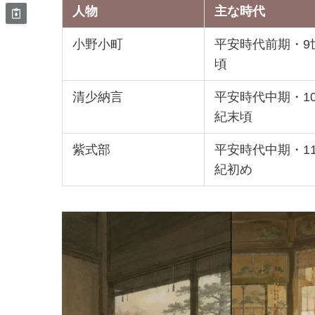
人物
主な時代
小野小町
平安時代前期・9
頃
清少納言
平安時代中期・1
紀末頃
紫式部
平安時代中期・1
紀初め