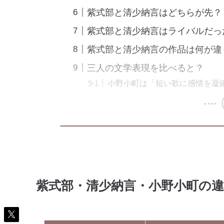
紫式部と清少納言はどちらが先？
紫式部と清少納言はライバルだっ
紫式部と清少納言の作品は何が違
三人の文学表現を比べると？
小野小町は「短い歌に感情を凝
紫式部・清少納言・小野小町の