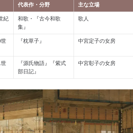
代表作・分野
主な立場
世紀
和歌・『古今和歌
歌人
集』
0世
『枕草子』
中宮定子の女房
1世
『源氏物語』『紫式
中宮彰子の女房
部日記』