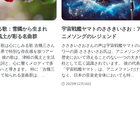
る歌：雪國から生まれ
宇宙戦艦ヤマトのささきいさお：
風土が彩る名曲群
ニメソングのレジェンド
歌は心にしみる歌 吉幾三さん
ささきいさおさんの声は宇宙戦艦ヤマトの
楽界で特別な存在感を放つアー
ワーの源 ささきいさお氏は、アニメソン
 彼の歌は、津軽の風土と生活
歴史において消えることのない一つの大き
歌詞と、心に響くメロディで多
柱として広く認識されています。 彼の代
へと導きます。 特に「吉幾三
「宇宙戦艦ヤマト」は、アニメファンだけ
て知られる楽曲群は、...
なく、日本の音楽史全体においても特...
2023年12月16日