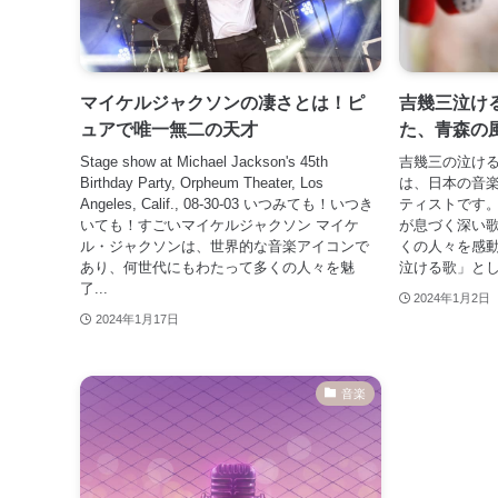
マイケルジャクソンの凄さとは！ピ
吉幾三泣け
ュアで唯一無二の天才
た、青森の
Stage show at Michael Jackson's 45th
吉幾三の泣ける
Birthday Party, Orpheum Theater, Los
は、日本の音
Angeles, Calif., 08-30-03 いつみても！いつき
ティストです。
いても！すごいマイケルジャクソン マイケ
が息づく深い
ル・ジャクソンは、世界的な音楽アイコンで
くの人々を感動
あり、何世代にもわたって多くの人々を魅
泣ける歌」とし
了...
2024年1月2日
2024年1月17日
音楽