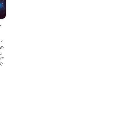
ア
パ
グの
な
表作
で