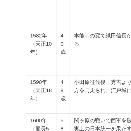
1582年
4
本能寺の変で織田信長
（天正10
0
る。
年）
歳
1590年
4
小田原征伐後、秀吉よ
（天正18
8
方を与えられ、江戸城
年）
歳
1600年
5
関ヶ原の戦いで西軍を
（慶長5
8
実上の日本統一を果た