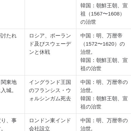
韓国：朝鮮王朝、宣
祖（1567〜1608）
の治世
が討たれ
ロシア、ポーラン
中国：明、万暦帝
ド及びスウェーデ
（1572〜1620）の
ンと休戦
治世,
韓国：朝鮮王朝、宣
祖の治世
り関東地
イングランド王国
中国：明、万暦帝の
に入城。
のフランシス・ウ
治世,
ォルシンガム死去
韓国：朝鮮王朝、宣
祖の治世
破り、事
ロンドン東インド
中国：明、万暦帝の
す。
会社設立
治世,