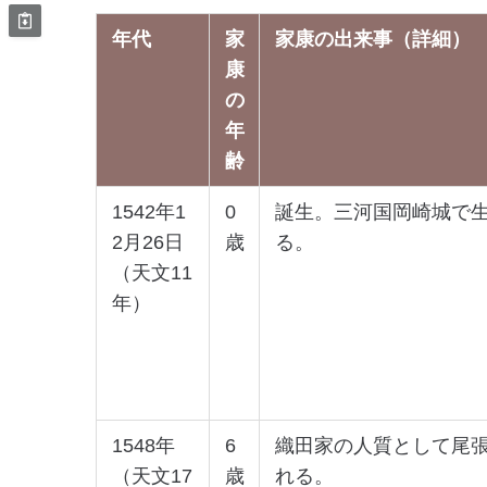
年代
家
家康の出来事（詳細）
康
の
年
齢
1542年1
0
誕生。三河国岡崎城で
2月26日
歳
る。
（天文11
年）
1548年
6
織田家の人質として尾
（天文17
歳
れる。