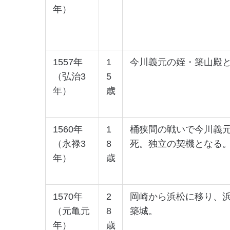
年）
1557年
1
今川義元の姪・築山殿
（弘治3
5
年）
歳
1560年
1
桶狭間の戦いで今川義
（永禄3
8
死。独立の契機となる
年）
歳
1570年
2
岡崎から浜松に移り、
（元亀元
8
築城。
年）
歳