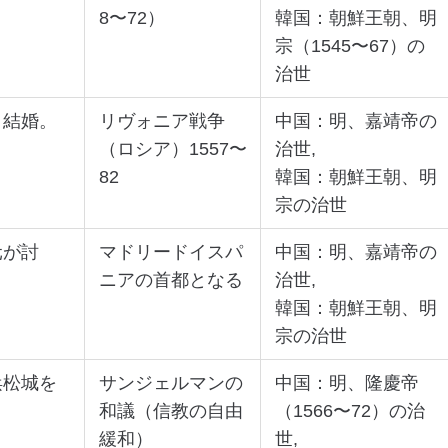
8〜72）
韓国：朝鮮王朝、明
宗（1545〜67）の
治世
と結婚。
リヴォニア戦争
中国：明、嘉靖帝の
（ロシア）1557〜
治世,
82
韓国：朝鮮王朝、明
宗の治世
元が討
マドリードイスパ
中国：明、嘉靖帝の
。
ニアの首都となる
治世,
韓国：朝鮮王朝、明
宗の治世
浜松城を
サンジェルマンの
中国：明、隆慶帝
和議（信教の自由
（1566〜72）の治
緩和）
世,