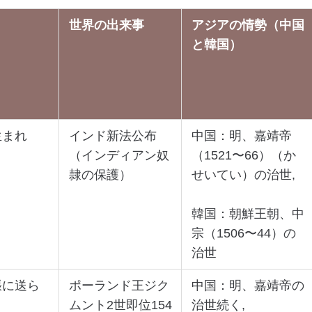
世界の出来事
アジアの情勢（中国
と韓国）
生まれ
インド新法公布
中国：明、嘉靖帝
（インディアン奴
（1521〜66）（か
隷の保護）
せいてい）の治世,
韓国：朝鮮王朝、中
宗（1506〜44）の
治世
張に送ら
ポーランド王ジク
中国：明、嘉靖帝の
ムント2世即位154
治世続く,